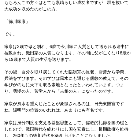
もちろんこの方々はとても素晴らしい成功者ですが、群を抜いて
大成功を収めたのがこの方。
「徳川家康」
です。
家康は3歳で母と別れ、6歳で今川家に人質として送られる途中に
拉致され、織田家の人質になります。その間に父が亡くなり8歳か
ら19歳まで人質の生活を送ります。
その後、自分を取り戻してくれた臨済宗の長老、雪斎から学問、
兵法を学びます。その学びは風水にも通じる儒教の教えで、その
学びがのちに天下を取る素地となったといわれています。つま
り、我慢の人、苦労人から「吉相の人」になったのです。
家康が風水を重んじたことが象徴されるのは、日光東照宮です
ね。陽明門の位置のいわれは、あまりにも有名です。
家康は身分制度を支える基盤思想として、儒教的礼節を国の礎と
したので、戦国時代を終わりにし国を安泰にし、長期政権を維持
し、260年もの徳川時代を築き上げることになりました。