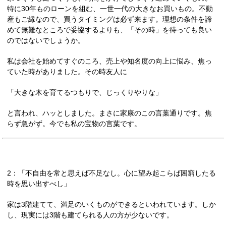
特に30年ものローンを組む、一世一代の大きなお買いもの。不動
産もご縁なので、買うタイミングは必ず来ます。理想の条件を諦
めて無難なところで妥協するよりも、「その時」を待っても良い
のではないでしょうか。
私は会社を始めてすぐのころ、売上や知名度の向上に悩み、焦っ
ていた時がありました。その時友人に
「大きな木を育てるつもりで、じっくりやりな」
と言われ、ハッとしました。まさに家康のこの言葉通りです。焦
らず急がず。今でも私の宝物の言葉です。
2：「不自由を常と思えば不足なし。心に望み起こらば困窮したる
時を思い出すべし」
家は3階建てて、満足のいくものができるといわれています。しか
し、現実には3階も建てられる人の方が少ないです。