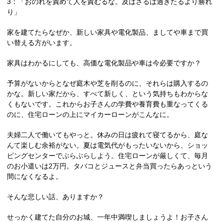
3：「おのれを責めて人を責むるな。及ばざるは過ぎたるより勝れ
り」
家を建てたらなぜか、新しい家具や電化製品、ましてや車まで買
い替える方がいます。
家具はわかるにしても、高価な電化製品や車は今必要ですか？
予算がないからとなぜ庭木や芝を削るのに、それらは購入するの
かな。新しい家だから、すべて新しく、という気持ちもわからな
くもないです。これからお子さんの学費や養育費も重なってくる
のに、住宅ローンの上にマイカーローンがこんなに。
夫婦二人で働いてもやっと。休みの日は疲れて寝てるから、庭な
んて楽しむ余裕がない。夏は電気代がもったいないから、ショッ
ピングセンターでぶらぶらしよう。住宅ローンが厳しくて、毎月
のお小遣いは2万円。タバコとジュースと弁当買ったらあっという
間になくなるよ。
そんな悲しい話、ありますか？
せっかく建てた自分のお城、一年中満喫しましょうよ！お子さん