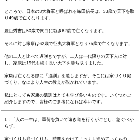
ところで、日本の3大将軍と呼ばれる織田信長は、33歳で天下を取
り49歳で亡くなります。
豊臣秀吉は50歳で関白に就き62歳で亡くなります。
それに対し家康は62歳で征夷大将軍となり75歳で亡くなります。
他の二人と比べて遅咲きですが、二人は一代限りの天下人に対
し、家康は15代も続く長い天下を勝ち取りました。
家康は亡くなる際に「遺訓」を遺しますが、そこには家づくり庭
づくり、なにより人生の教えが説かれています。
私にとっても家康の遺訓はとても学び多いものです。いくつかご
紹介しますので、皆様のご参考になれば幸いです。
1：「人の一生は、重荷を負いて遠き道を行くがごとし、急ぐべか
らず」
家づくりも庭づくりも、時間をかけてじっくり進めていくもの。