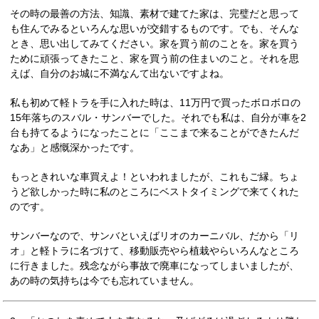
その時の最善の方法、知識、素材で建てた家は、完璧だと思って
も住んでみるといろんな思いが交錯するものです。でも、そんな
とき、思い出してみてください。家を買う前のことを。家を買う
ために頑張ってきたこと、家を買う前の住まいのこと。それを思
えば、自分のお城に不満なんて出ないですよね。
私も初めて軽トラを手に入れた時は、11万円で買ったボロボロの
15年落ちのスバル・サンバーでした。それでも私は、自分が車を2
台も持てるようになったことに「ここまで来ることができたんだ
なあ」と感慨深かったです。
もっときれいな車買えよ！といわれましたが、これもご縁。ちょ
うど欲しかった時に私のところにベストタイミングで来てくれた
のです。
サンバーなので、サンバといえばリオのカーニバル、だから「リ
オ」と軽トラに名づけて、移動販売やら植栽やらいろんなところ
に行きました。残念ながら事故で廃車になってしまいましたが、
あの時の気持ちは今でも忘れていません。