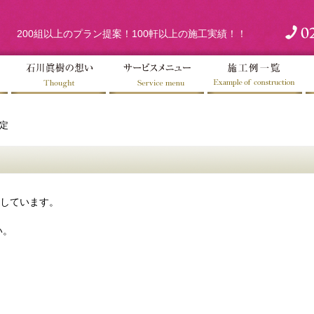
200組以上のプラン提案！100軒以上の施工実績！！
剪定
eにしています。
い。