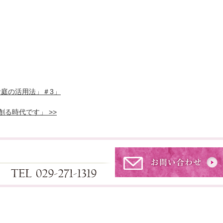
お庭の活用法」＃3」
る時代です」 >>