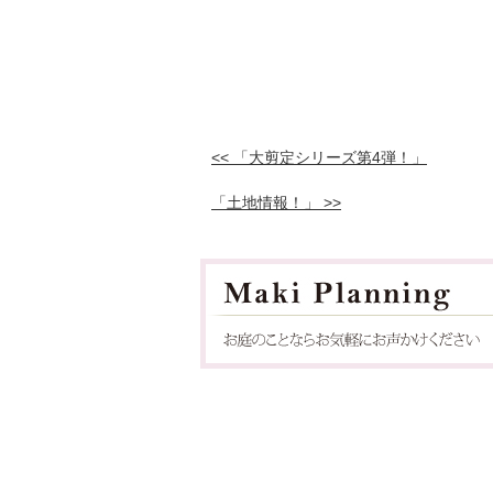
<< 「大剪定シリーズ第4弾！」
「土地情報！」 >>